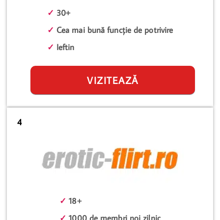
✓
30+
✓
Cea mai bună funcție de potrivire
✓
Ieftin
VIZITEAZĂ
4
✓
18+
✓
1000 de membri noi zilnic