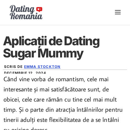
Sari
ME
la
conținut
Aplicații de Dating
Sugar Mummy
SCRIS DE
EMMA STOCKTON
DECEMBRIE 12, 2024
Când vine vorba de romantism, cele mai
interesante și mai satisfăcătoare sunt, de
obicei, cele care rămân cu tine cel mai mult
timp. Și o parte din atracția întâlnirilor pentru
tinerii adulți este flexibilitatea de a se întâlni
cu oricine doresc.