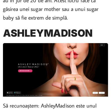
au în jur de 20 de ani. Acest lucru face ca
găsirea unei sugar mother sau a unui sugar
baby să fie extrem de simplă.
ASHLEYMADISON
Să recunoaștem: AshleyMadison este unul