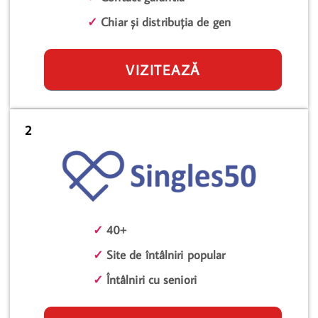
✓
Chiar și distribuția de gen
VIZITEAZĂ
2
✓
40+
✓
Site de întâlniri popular
✓
Întâlniri cu seniori