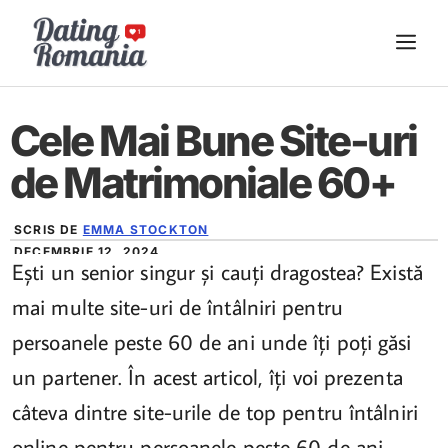
Sari
ME
la
conținut
Cele Mai Bune Site-uri
de Matrimoniale 60+
SCRIS DE
EMMA STOCKTON
DECEMBRIE 12, 2024
Ești un senior singur și cauți dragostea? Există
mai multe site-uri de întâlniri pentru
persoanele peste 60 de ani unde îți poți găsi
un partener. În acest articol, îți voi prezenta
câteva dintre site-urile de top pentru întâlniri
online pentru persoanele peste 60 de ani.