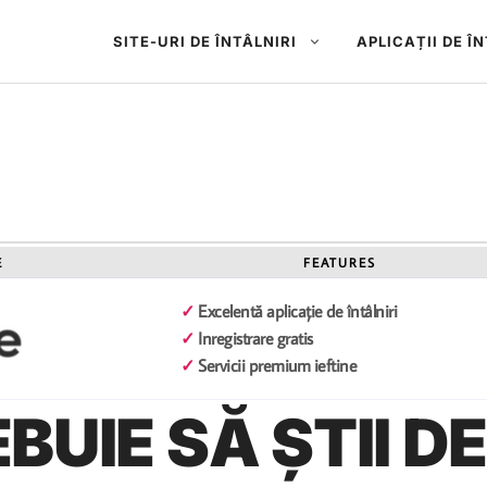
SITE-URI DE ÎNTÂLNIRI
APLICAȚII DE Î
E
FEATURES
✓
Excelentă aplicație de întâlniri
✓
Inregistrare gratis
✓
Servicii premium ieftine
BUIE SĂ ȘTII D