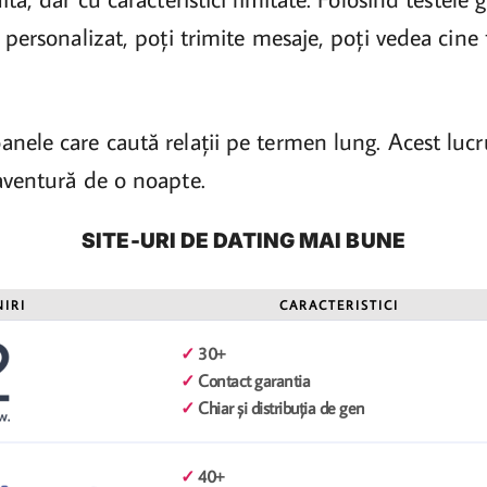
 personalizat, poți trimite mesaje, poți vedea cine t
.
anele care caută relații pe termen lung. Acest lu
aventură de o noapte.
SITE-URI DE DATING MAI BUNE
NIRI
CARACTERISTICI
✓
30+
✓
Contact garantia
✓
Chiar și distribuția de gen
✓
40+