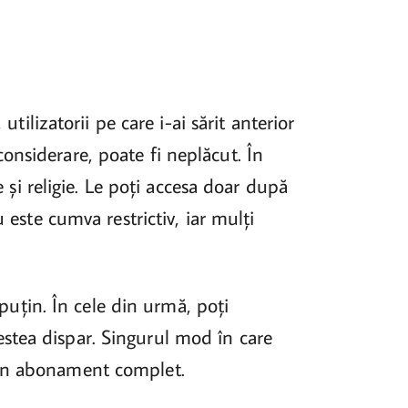
utilizatorii pe care i-ai sărit anterior
onsiderare, poate fi neplăcut. În
e și religie. Le poți accesa doar după
u este cumva restrictiv, iar mulți
e puțin. În cele din urmă, poți
estea dispar. Singurul mod în care
i un abonament complet.