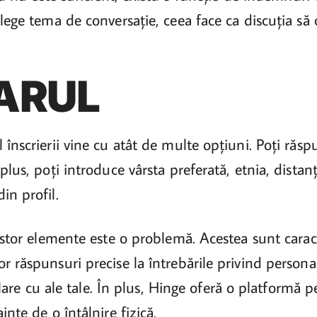
lege tema de conversație, ceea face ca discuția să 
ARUL
înscrierii vine cu atât de multe opțiuni. Poți răsp
plus, poți introduce vârsta preferată, etnia, distanț
in profil.
estor elemente este o problemă. Acestea sunt caract
 răspunsuri precise la întrebările privind personal
imilare cu ale tale. În plus, Hinge oferă o platform
nte de o întâlnire fizică.