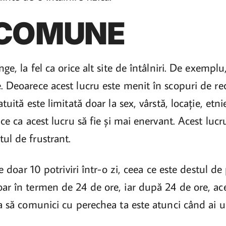
 COMUNE
ge, la fel ca orice alt site de întâlniri. De exemplu, 
. Deoarece acest lucru este menit în scopuri de rec
tuită este limitată doar la sex, vârstă, locație, etni
ace ca acest lucru să fie și mai enervant. Acest lucr
ul de frustrant.
ne doar 10 potriviri într-o zi, ceea ce este destul d
oar în termen de 24 de ore, iar după 24 de ore, ac
nua să comunici cu perechea ta este atunci când a