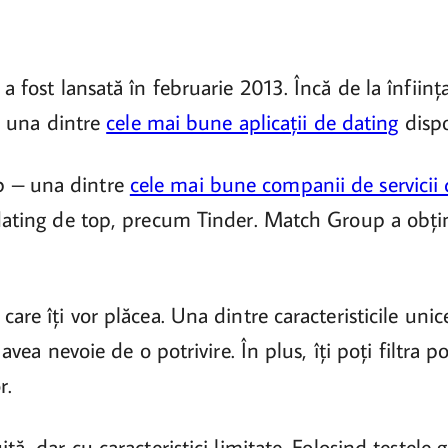
a fost lansată în februarie 2013. Încă de la înființa
tă una dintre
cele mai bune aplicații de dating
dispo
p – una dintre
cele mai bune companii de servicii 
e dating de top, precum Tinder. Match Group a obți
are îți vor plăcea. Una dintre caracteristicile unic
 avea nevoie de o potrivire. În plus, îți poți filtra p
r.
tă, dar cu caracteristici limitate. Folosind testele g