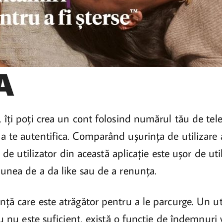
A
 îți poți crea un cont folosind numărul tău de tele
 te autentifica. Comparând ușurința de utilizare a a
a de utilizator din această aplicație este ușor de uti
iunea de a da like sau de a renunța.
ță care este atrăgător pentru a le parcurge. Un ut
cru nu este suficient, există o funcție de îndemnuri