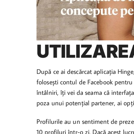
UTILIZARE
După ce ai descărcat aplicația Hinge,
folosești contul de Facebook pentru a
întâlniri, îți vei da seama că interfaț
poza unui potențial partener, ai opț
Profilurile au un sentiment de prezen
10 profiluri într-o zi. Dacă acest lu