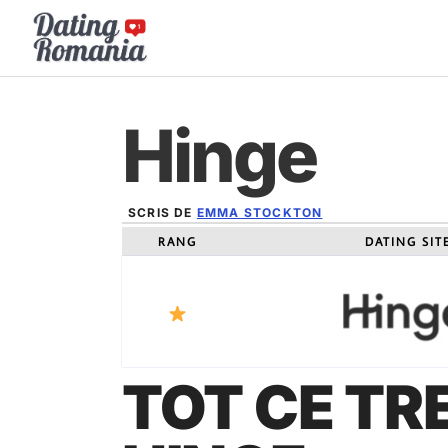
Sari
la
conținut
Hinge
SCRIS DE
EMMA STOCKTON
DECEMBRIE 12, 2024
RANG
DATING SIT
TOT CE TRE