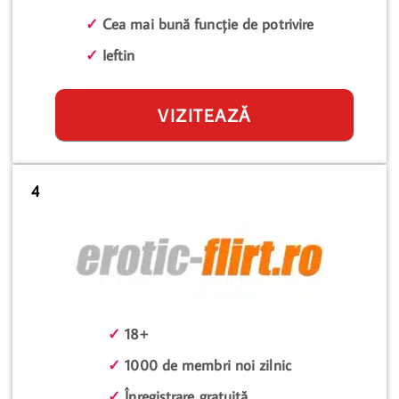
✓
Cea mai bună funcție de potrivire
✓
Ieftin
VIZITEAZĂ
4
✓
18+
✓
1000 de membri noi zilnic
✓
Înregistrare gratuită