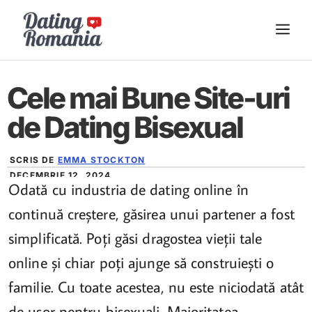
Sari
ME
la
conținut
Cele mai Bune Site-uri
de Dating Bisexual
SCRIS DE
EMMA STOCKTON
DECEMBRIE 12, 2024
Odată cu industria de dating online în
continuă creștere, găsirea unui partener a fost
simplificată. Poți găsi dragostea vieții tale
online și chiar poți ajunge să construiești o
familie. Cu toate acestea, nu este niciodată atât
de ușor pentru bisexuali. Majoritatea