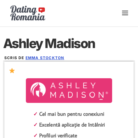
Sari
ME
la
conținut
Ashley Madison
SCRIS DE
EMMA STOCKTON
DECEMBRIE 12, 2024
✓
Cel mai bun pentru conexiuni
✓
Excelentă aplicație de întâlniri
✓
Profiluri verificate